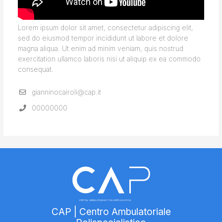
Lorem ipsum dolor sit amet, consectetur adipiscing elit,
sed do eiusmod tempor incididunt ut labore et dolore
magna aliqua. Ut enim ad minim veniam, quis nostrud
exercitation ullamco laboris nisi ut aliquip ex ea commodo
consequat.
gianninocairoli@cap.it
00000000
CAP | Centro Ambulatoriale